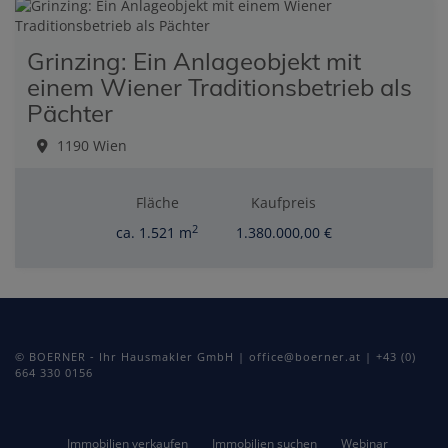
Grinzing: Ein Anlageobjekt mit
einem Wiener Traditionsbetrieb als
Pächter
1190 Wien
Fläche
Kaufpreis
2
ca. 1.521 m
1.380.000,00 €
© BOERNER - Ihr Hausmakler GmbH | office@boerner.at | +43 (0)
664 330 0156
Immobilien verkaufen
Immobilien suchen
Webinar