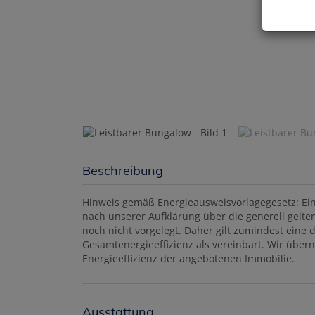
Beschreibung
Hinweis gemäß Energieausweisvorlagegesetz: Ei
nach unserer Aufklärung über die generell gelten
noch nicht vorgelegt. Daher gilt zumindest ein
Gesamtenergieeffizienz als vereinbart. Wir über
Energieeffizienz der angebotenen Immobilie.
Ausstattung