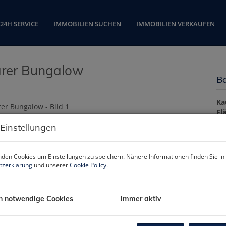
24H SERVICE
IMMOBILIEN SUCHEN
IMMOBILIEN VERKAUFEN
barer Bungalow
Ba
Ka
Fl
Zi
 Einstellungen
Ba
den Cookies um Einstellungen zu speichern. Nähere Informationen finden Sie in
tzerklärung
und unserer
Cookie Policy
.
Ob
Zi
Ve
h notwendige Cookies
immer aktiv
Ob
Ka