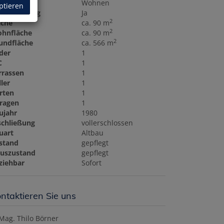
tzungsart
Wohnen
ptieren
hlüsselfertig
Ja
2
äche
ca. 90 m
2
hnfläche
ca. 90 m
2
undfläche
ca. 566 m
der
1
C
1
rrassen
1
ller
1
rten
1
ragen
1
ujahr
1980
schließung
vollerschlossen
uart
Altbau
stand
gepflegt
uszustand
gepflegt
ziehbar
Sofort
ntaktieren Sie uns