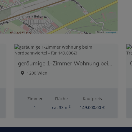
Tiles ©
basemap.at
geräumige 1-Zimmer Wohnung beim Nordbahnviertel - für 149.000€!
1200 Wien
Zimmer
Fläche
Kaufpreis
2
1
ca. 33 m
149.000,00 €