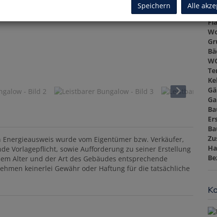
Nu
Speichern
Alle akze
Sc
Fl
Wo
Gr
Bä
W
Te
Ke
Gä
Ga
Ba
Er
Ba
Zu
n Energieausweis wurde vom Eigentümer bzw. Verkäufer,
Ha
de Vorlagepflicht, sowie Aufforderung zu seiner Erstellung
Be
e dem Alter und der Art des Gebäudes entsprechende
nehmen keinerlei Gewähr oder Haftung für die tatsächliche
Ko