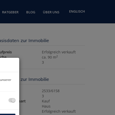
ENGLISCH
RATGEBER
BLOG
ÜBER UNS
sisdaten zur Immobilie
ufpreis
Erfolgreich verkauft
2
äche
ca. 90 m
mmer
3
sisdaten zur Immobilie
 unserer
jektnr.
2533/6158
mmer
3
rmarktungsart
Kauf
jektart
Haus
ufpreis
Erfolgreich verkauft