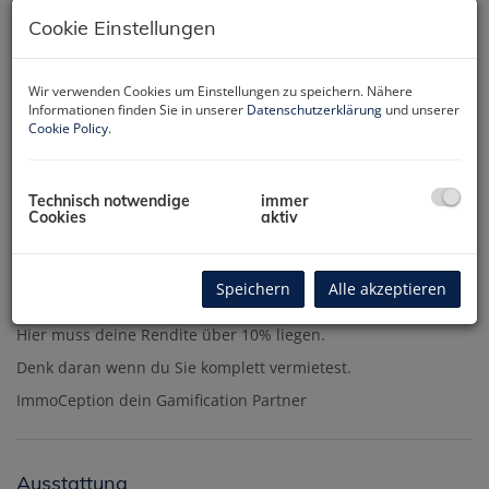
Cookie Einstellungen
Wir verwenden Cookies um Einstellungen zu speichern. Nähere
Informationen finden Sie in unserer
Datenschutzerklärung
und unserer
Cookie Policy
.
Technisch notwendige
immer
Beschreibung
Cookies
aktiv
Klasse. Du hast mich gefunden.
Speichern
Alle akzeptieren
Bei der Sonder Immobilie, wie hier das Parkhaus, musst du
etwas anders kalkulieren.
Hier muss deine Rendite über 10% liegen.
Denk daran wenn du Sie komplett vermietest.
ImmoCeption dein Gamification Partner
Ausstattung