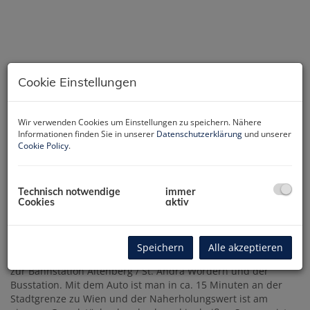
Cookie Einstellungen
Wir verwenden Cookies um Einstellungen zu speichern. Nähere
Informationen finden Sie in unserer
Datenschutzerklärung
und unserer
Cookie Policy
.
Technisch notwendige
immer
Cookies
aktiv
Beschreibung
Speichern
Alle akzeptieren
Eine der seltenen Baugrundstücke mit 892m² liegt fußläufig
zur Bahnstation Altenberg / St. Andrä Wördern und der
Busstation. Mit dem Auto ist man in ca. 15 Minuten an der
Stadtgrenze zu Wien und der Naherholungswert ist am