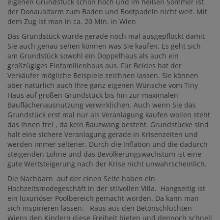
eigenen Grundstück schon hoch und im heißen Sommer ist
der Donaualtarm zum Baden und Bootpadeln nicht weit. Mit
dem Zug ist man in ca. 20 Min. in Wien
Das Grundstück wurde gerade noch mal ausgepflockt damit
Sie auch genau sehen können was Sie kaufen. Es geht sich
am Grundstück sowohl ein Doppelhaus als auch ein
großzügiges Einfamilienhaus aus. Für Beides hat der
Verkäufer mögliche Beispiele zeichnen lassen. Sie können
aber natürlich auch Ihre ganz eigenen Wünsche vom Tiny
Haus auf großen Grundstück bis hin zur maximalen
Bauflächenausnutzung verwirklichen. Auch wenn Sie das
Grundstück erst mal nur als Veranlagung kaufen wollen steht
das Ihnen frei , da kein Bauzwang besteht. Grundstücke sind
halt eine sichere Veranlagung gerade in Krisenzeiten und
werden immer seltener. Durch die Inflation und die dadurch
steigenden Löhne und das Bevölkerungswachstum ist eine
gute Wertsteigerung nach der Krise nicht unwahrscheinlich.
Die Nachbarn auf der einen Seite haben ein
Hochzeitsmodegeschäft in der stilvollen Villa. Hangseitig ist
ein luxuriöser Poolbereich gemacht worden. Da kann man
sich inspirieren lassen. Raus aus den Betonschluchten
Wiens den Kindern diese Freiheit bieten und dennoch schnell