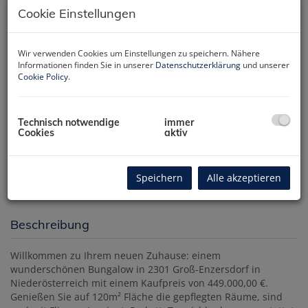
Cookie Einstellungen
Wir verwenden Cookies um Einstellungen zu speichern. Nähere
Informationen finden Sie in unserer
Datenschutzerklärung
und unserer
Cookie Policy
.
Technisch notwendige
immer
Cookies
aktiv
Speichern
Alle akzeptieren
Beschreibung
Willkommen zu Ihrem neuen Zuhause: einem
wunderschönen Bungalow in 2301 Groß-Enzersdorf in
Niederösterreich mit einem Kaufpreis von 449.000,00 €.
Genießen Sie auf 120m² Fläche die gepflegten Räume, sind