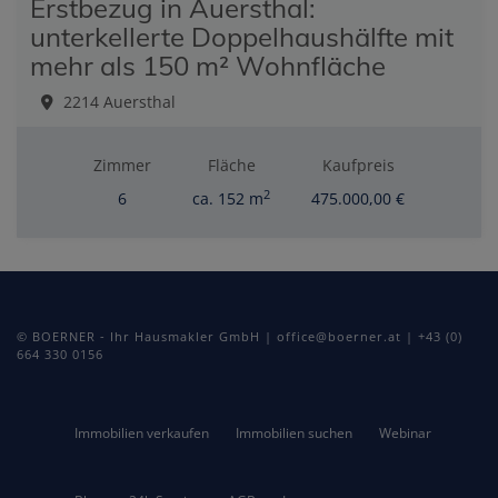
Erstbezug in Auersthal:
unterkellerte Doppelhaushälfte mit
mehr als 150 m² Wohnfläche
2214 Auersthal
Zimmer
Fläche
Kaufpreis
2
6
ca. 152 m
475.000,00 €
© BOERNER - Ihr Hausmakler GmbH | office@boerner.at | +43 (0)
664 330 0156
Immobilien verkaufen
Immobilien suchen
Webinar