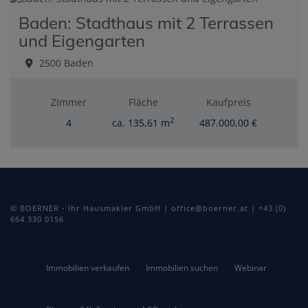
Baden: Stadthaus mit 2 Terrassen
und Eigengarten
2500 Baden
Zimmer
Fläche
Kaufpreis
2
4
ca. 135,61 m
487.000,00 €
© BOERNER - Ihr Hausmakler GmbH | office@boerner.at | +43 (0)
664 330 0156
Immobilien verkaufen
Immobilien suchen
Webinar