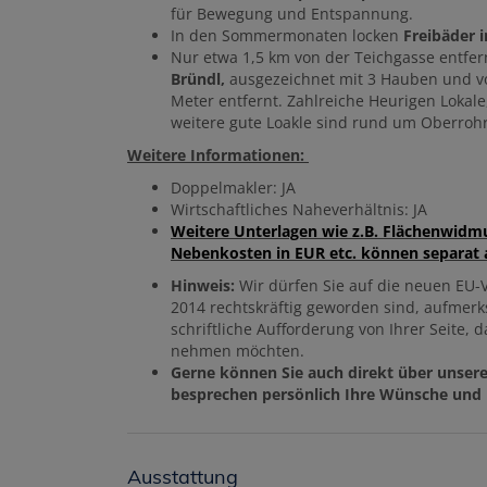
für Bewegung und Entspannung.
In den Sommermonaten locken
Freibäder 
Nur etwa 1,5 km von der Teichgasse entfer
Bründl,
ausgezeichnet mit 3 Hauben und von 
Meter entfernt. Zahlreiche Heurigen Lokale
weitere gute Loakle sind rund um Oberroh
Weitere Informationen:
Doppelmakler: JA
Wirtschaftliches Naheverhältnis: JA
Weitere Unterlagen wie z.B. Flächenwidm
Nebenkosten in EUR etc. können separat 
Hinweis:
Wir dürfen Sie auf die neuen EU-V
2014 rechtskräftig geworden sind, aufmer
schriftliche Aufforderung von Ihrer Seite,
nehmen möchten.
Gerne können Sie auch direkt über unsere
besprechen persönlich Ihre Wünsche und k
Ausstattung