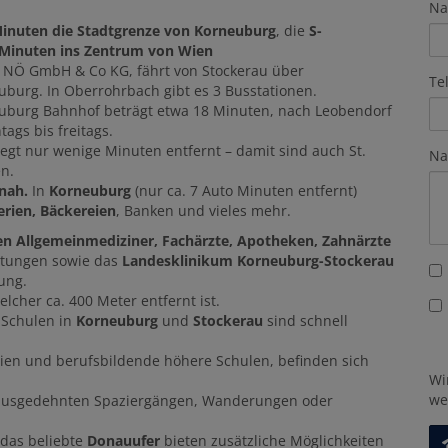
Na
inuten die Stadtgrenze von Korneuburg
, die
S-
 Minuten ins Zentrum von Wien
rd NÖ GmbH & Co KG, fährt von Stockerau über
Te
burg. In Oberrohrbach gibt es 3 Busstationen.
uburg Bahnhof beträgt etwa 18 Minuten, nach Leobendorf
ags bis freitags.
iegt nur wenige Minuten entfernt – damit sind auch St.
Na
n.
 nah.
In
Korneuburg
(nur ca. 7 Auto Minuten entfernt)
rien, Bäckereien
, Banken und vieles mehr.
n Allgemeinmediziner, Fachärzte, Apotheken, Zahnärzte
htungen sowie das
Landesklinikum Korneuburg-Stockerau
ung.
welcher ca. 400 Meter entfernt ist.
 Schulen in
Korneuburg
und
Stockerau
sind schnell
en und berufsbildende höhere Schulen, befinden sich
Wi
we
u ausgedehnten Spaziergängen, Wanderungen oder
das beliebte
Donauufer
bieten zusätzliche Möglichkeiten