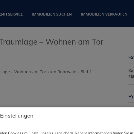
24H SERVICE
IMMOBILIEN SUCHEN
IMMOBILIEN VERKAUFEN
n Traumlage – Wohnen am Tor
Ba
Ka
Fl
Pr
Ka
 Einstellungen
Be
So
den Cookies um Einstellungen zu speichern. Nähere Informationen finden Sie in
mo