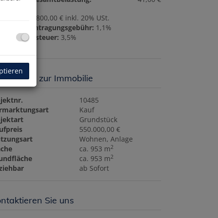
ovision:
19.800,00 € inkl. 20% USt.
undbucheintragungsgebühr:
1,1%
underwerbsteuer:
3,5%
ptieren
sisdaten zur Immobilie
jektnr.
10485
rmarktungsart
Kauf
jektart
Grundstück
ufpreis
550.000,00 €
tzungsart
Wohnen
Anlage
2
äche
ca. 953 m
2
undfläche
ca. 953 m
ziehbar
ab Sofort
ntaktieren Sie uns