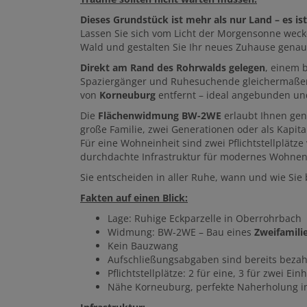
Dieses Grundstück ist mehr als nur Land – es 
Lassen Sie sich vom Licht der Morgensonne weck
Wald und gestalten Sie Ihr neues Zuhause genau 
Direkt am Rand des Rohrwalds gelegen
, einem 
Spaziergänger und Ruhesuchende gleichermaßen 
von
Korneuburg
entfernt – ideal angebunden un
Die
Flächenwidmung BW-2WE
erlaubt Ihnen gen
große Familie, zwei Generationen oder als Kapita
Für eine Wohneinheit sind zwei Pflichtstellplätz
durchdachte Infrastruktur für modernes Wohne
Sie entscheiden in aller Ruhe, wann und wie Si
Fakten auf einen Blick:
Lage: Ruhige Eckparzelle in Oberrohrbach
Widmung: BW-2WE – Bau eines
Zweifamili
Kein Bauzwang
Aufschließungsabgaben sind bereits bezah
Pflichtstellplätze: 2 für eine, 3 für zwei Ein
Nähe Korneuburg, perfekte Naherholung 