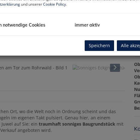
tzerklärung
und unserer
Cookie Policy
.
Pr
Gr
Gr
h notwendige Cookies
immer aktiv
Speichern
Alle akze
Ba
Ob
Ve
Ob
Ka
Nu
Fl
Gr
Be
hen Ort, wo die Welt noch in Ordnung scheint und das
eln im eigenen Takt pulsiert. Genau hier, an einem
Juwel auf Sie: ein
traumhaft sonniges Baugrundstück
mit
Ko
 Verkauf angeboten wird.