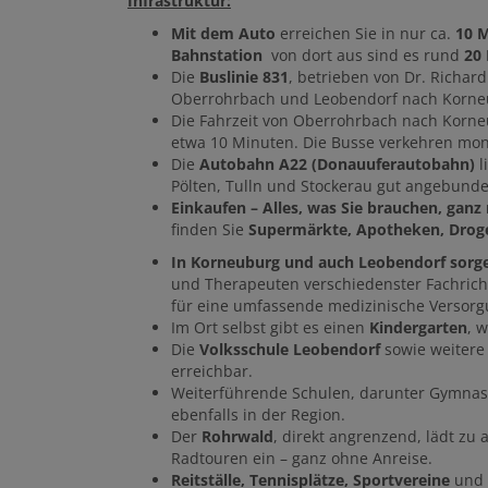
Infrastruktur:
Mit dem Auto
erreichen Sie in nur ca.
10 M
Bahnstation
von dort aus sind es rund
20
Die
Buslinie 831
, betrieben von Dr. Richa
Oberrohrbach und Leobendorf nach Korneu
Die Fahrzeit von Oberrohrbach nach Korne
etwa 10 Minuten. Die Busse verkehren mont
Die
Autobahn A22 (Donauuferautobahn)
l
Pölten, Tulln und Stockerau gut angebunde
Einkaufen – Alles, was Sie brauchen, ganz
finden Sie
Supermärkte, Apotheken, Droge
In Korneuburg und auch Leobendorf sorge
und Therapeuten verschiedenster Fachric
für eine umfassende medizinische Versorg
Im Ort selbst gibt es einen
Kindergarten
, 
Die
Volksschule Leobendorf
sowie weitere
erreichbar.
Weiterführende Schulen, darunter Gymnasi
ebenfalls in der Region.
Der
Rohrwald
, direkt angrenzend, lädt z
Radtouren ein – ganz ohne Anreise.
Reitställe, Tennisplätze, Sportvereine
und 