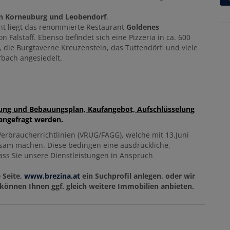
in Korneuburg und Leobendorf
.
nt liegt das renommierte Restaurant
Goldenes
Falstaff. Ebenso befindet sich eine Pizzeria in ca. 600
, die Burgtaverne Kreuzenstein, das Tuttendörfl und viele
rbach angesiedelt.
ung und Bebauungsplan, Kaufangebot, Aufschlüsselung
angefragt werden.
erbraucherrichtlinien (VRUG/FAGG), welche mit 13.Juni
ksam machen. Diese bedingen eine ausdrückliche,
 dass Sie unsere Dienstleistungen in Anspruch
 Seite,
www.brezina.at
ein Suchprofil anlegen, oder wir
önnen Ihnen ggf. gleich weitere Immobilien anbieten.