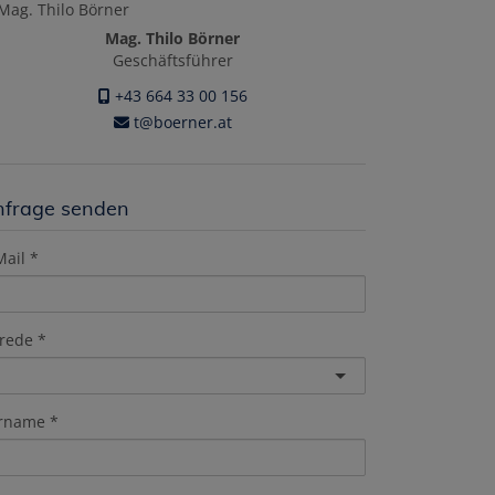
Mag. Thilo Börner
Geschäftsführer
+43 664 33 00 156
t@boerner.at
nfrage senden
Mail
rede
rname