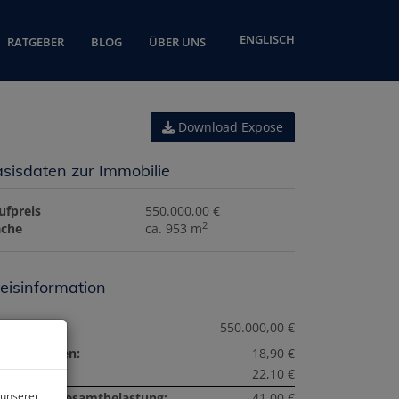
ENGLISCH
RATGEBER
BLOG
ÜBER UNS
Download Expose
sisdaten zur Immobilie
ufpreis
550.000,00 €
2
äche
ca. 953 m
eisinformation
ufpreis:
550.000,00 €
triebskosten:
18,90 €
nstiges:
22,10 €
 unserer
natliche Gesamtbelastung:
41,00 €