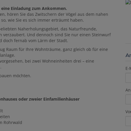
ist eine Einladung zum Ankommen.
en, hören Sie das Zwitschern der Vögel aus dem nahen
so, wie Sie es sich immer erträumt haben.
beliebten Naherholungsgebiet, das Naturfreunde,
verzaubert. Und dennoch sind Sie nur einen Steinwurf
d doch fernab vom Lärm der Stadt.
ug Raum für Ihre Wohnträume, ganz gleich ob für eine
A
lanlage.
e vorgesehen, bei zwei Wohneinheiten drei – eine
n.
E-
e bauen möchten.
An
enhauses oder zweier Einfamilienhäuser
lt
Vo
heiten
im Rohrwald