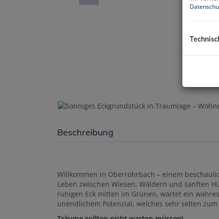
Datenschu
Technisc
Beschreibung
Willkommen in Oberrohrbach – einem beschaulic
Leben zwischen Wiesen, Wäldern und sanften Hüg
ruhigen Eck mitten im Grünen, wartet ein wahres 
unendlichem Potenzial, welches sehr selten zum
Träume sollten nicht warten müssen!