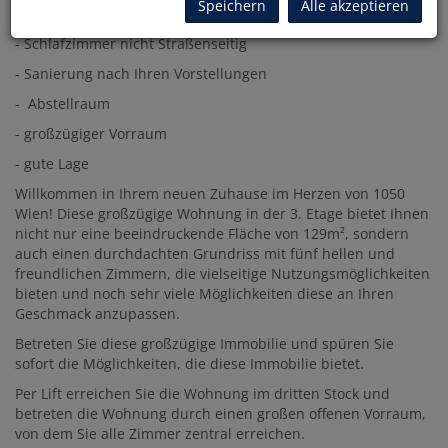
Speichern
Alle akzeptieren
- 5 Zimmer
- Schlafzimmer nicht Straßenseitig
- Sanierung nach Ihren Vorstellungen
- Abstellraum
- großzügiger Vorraum
- gute Lage
Willkommen in Ihrem neuen Zuhause im Herzen von 1050
Wien! Diese großzügige Wohnung in der 3. Etage bietet Ihnen
nicht nur eine beeindruckende Fläche von 129m², sondern
auch einen durchdachten Grundriss mit fünf hellen und
freundlichen Zimmern, die vielseitige Nutzungsmöglichkeiten
bieten und noch sehr viele Möglichkeiten diese an Ihren
Geschmack anzupassen.
Betreten Sie diese großzügige Immobilie und spüren Sie
sofort die Möglichkeiten, die diese Immobilie bietet.
Per Lift erreichen Sie die Wohnung im dritten Stock und
betreten die Wohnung durch einen großen offenen Vorraum,
von dem Sie alle Zimmer zentral erreichen.