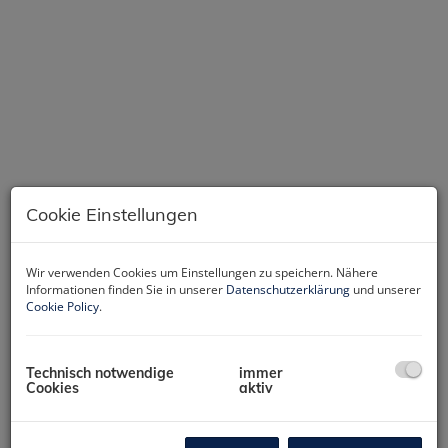
Cookie Einstellungen
Wir verwenden Cookies um Einstellungen zu speichern. Nähere
Informationen finden Sie in unserer
Datenschutzerklärung
und unserer
Cookie Policy
.
Beschreibung
HIGHLIGHTS
Technisch notwendige
immer
Cookies
aktiv
- 129 Quadratmeter
- U4 ums Eck