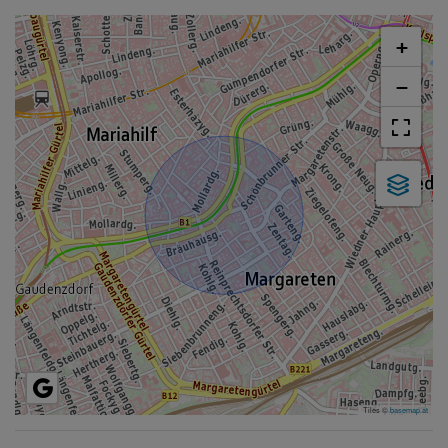
+
−
Tiles ©
basemap.at