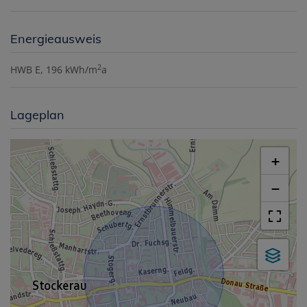
Energieausweis
2
HWB
E, 196 kWh/m
a
Lageplan
+
−