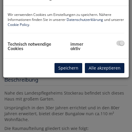
Wir verwenden Cookies um Einstellungen zu speichern. Nähere
Informationen finden Sie in unserer
Datenschutzerklärung
und unserer
Cookie Policy
.
Technisch notwendige
immer
Cookies
aktiv
Speichern
Alle akzeptieren
Beschreibung
Nahe des Landespflegeheims Stockerau befindet sich dieses
Haus mit großem Garten.
Ursprünglich in den 30er Jahren errichtet und in den 80er
Jahren erweitert, bietet dieser Bungalow nun ca.110 m²
Wohnfläche.
Die
Raumaufteilung
gliedert sich wie folgt: