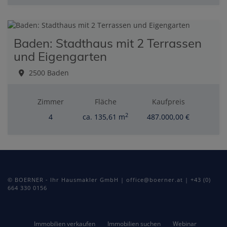
Baden: Stadthaus mit 2 Terrassen
und Eigengarten
2500 Baden
Zimmer
Fläche
Kaufpreis
2
4
ca. 135,61 m
487.000,00 €
© BOERNER - Ihr Hausmakler GmbH | office@boerner.at | +43 (0)
664 330 0156
Immobilien verkaufen
Immobilien suchen
Webinar