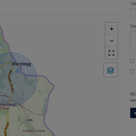
Te
Na
+
−
Wi
we