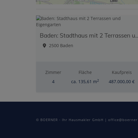
Baden: Stadthaus mit 2 Terrassen 
2500 Baden
Zimmer
Fläche
Kaufpreis
2
4
ca. 135,61 m
487.000,00 €
© BOERNER - Ihr Hausmakler GmbH | office@boerner.a