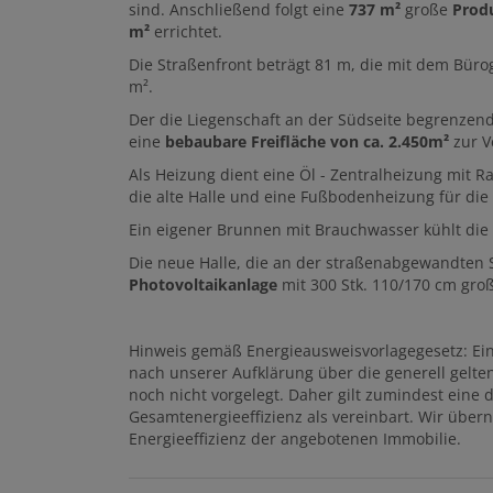
sind. Anschließend folgt eine
737 m²
große
Prod
m²
errichtet.
Die Straßenfront beträgt 81 m, die mit dem Büro
m².
Der die Liegenschaft an der Südseite begrenzend
eine
bebaubare Freifläche von ca. 2.450m²
zur V
Als Heizung dient eine Öl - Zentralheizung mit 
die alte Halle und eine Fußbodenheizung für die
Ein eigener Brunnen mit Brauchwasser kühlt die 
Die neue Halle, die an der straßenabgewandten Se
Photovoltaikanlage
mit 300 Stk. 110/170 cm gro
Hinweis gemäß Energieausweisvorlagegesetz: Ei
nach unserer Aufklärung über die generell gelten
noch nicht vorgelegt. Daher gilt zumindest ein
Gesamtenergieeffizienz als vereinbart. Wir über
Energieeffizienz der angebotenen Immobilie.