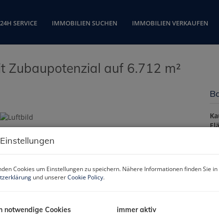
24H SERVICE
IMMOBILIEN SUCHEN
IMMOBILIEN VERKAUFEN
it Zubaupotenzial auf 6.712 m²
Ba
Ka
Fl
 Einstellungen
Pr
den Cookies um Einstellungen zu speichern. Nähere Informationen finden Sie in
tzerklärung
und unserer
Cookie Policy
.
Ka
Ve
h notwendige Cookies
immer aktiv
Gr