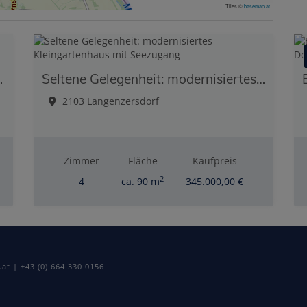
Tiles ©
basemap.at
und Eigengarten
Seltene Gelegenheit: modernisiertes Kleingartenhaus mit Seezugang
2103 Langenzersdorf
Zimmer
Fläche
Kaufpreis
2
4
ca. 90 m
345.000,00 €
t | +43 (0) 664 330 0156