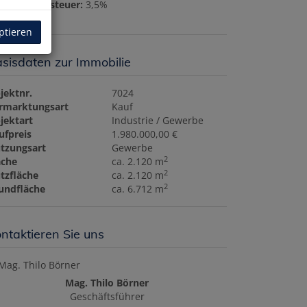
underwerbsteuer:
3,5%
ptieren
sisdaten zur Immobilie
jektnr.
7024
rmarktungsart
Kauf
jektart
Industrie / Gewerbe
ufpreis
1.980.000,00 €
tzungsart
Gewerbe
2
äche
ca. 2.120 m
2
tzfläche
ca. 2.120 m
2
undfläche
ca. 6.712 m
ntaktieren Sie uns
Mag. Thilo Börner
Geschäftsführer