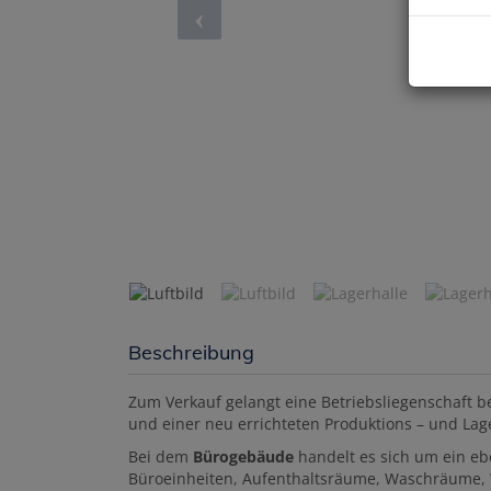
Beschreibung
Zum Verkauf gelangt eine Betriebsliegenschaft 
und einer neu errichteten Produktions – und La
Bei dem
Bürogebäude
handelt es sich um ein e
Büroeinheiten, Aufenthaltsräume, Waschräume, 