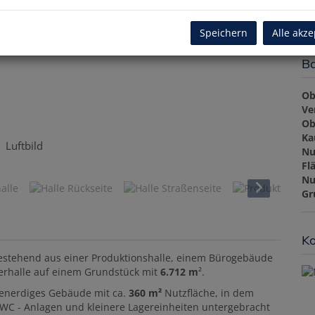
Gr
Speichern
Alle akze
Ba
Ob
Ve
Ob
Ka
Luftbild
Nu
Fl
Nu
Gr
Ko
bestehend aus einer Produktionshalle, einem Bürogebäude
gerhalle auf einem Grundstück mit
6.712 m
².
benerdiges Gebäude mit ca.
360 m²
Nutzfläche, in dem
WC - Anlagen und kleinere Lagereinheiten untergebracht