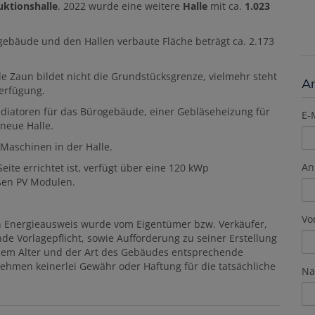
uktionshalle
. 2022 wurde eine weitere
Halle
mit ca.
1.023
gebäude und den Hallen verbaute Fläche beträgt ca. 2.173
e Zaun bildet nicht die Grundstücksgrenze, vielmehr steht
A
erfügung.
Radiatoren für das Bürogebäude, einer Gebläseheizung für
E-
 neue Halle.
Maschinen in der Halle.
An
ite errichtet ist, verfügt über eine 120 kWp
ßen PV Modulen.
Vo
n Energieausweis wurde vom Eigentümer bzw. Verkäufer,
de Vorlagepflicht, sowie Aufforderung zu seiner Erstellung
e dem Alter und der Art des Gebäudes entsprechende
nehmen keinerlei Gewähr oder Haftung für die tatsächliche
Na