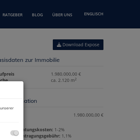
ENGLISCH
RATGEBER
BLOG
ÜBER UNS
Download Expose
sisdaten zur Immobilie
ufpreis
1.980.000,00 €
2
äche
ca. 2.120 m
eisinformation
 unserer
ufpreis:
1.980.000,00 €
rtragserrichtungskosten:
1-2%
undbucheintragungsgebühr:
1,1%