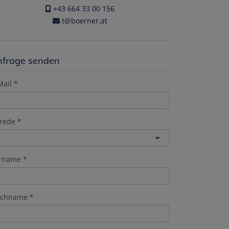
+43 664 33 00 156
t@boerner.at
nfrage senden
Mail
rede
rname
chname