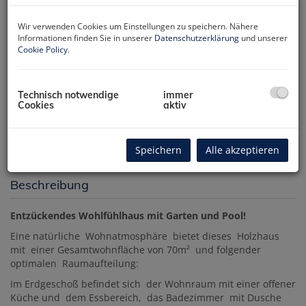
Wir verwenden Cookies um Einstellungen zu speichern. Nähere
Informationen finden Sie in unserer
Datenschutzerklärung
und unserer
Cookie Policy
.
Technisch notwendige
immer
Cookies
aktiv
Speichern
Alle akzeptieren
Beschreibung
Entzückendes Wohlfühlhaus mit Garten und Pool!
Eine natürliche Wohnatmosphäre bietet dieses Holzhaus
mit einer Gesamtwohnfläche von 70m² und folgender
optimalen Raumaufteilung:
Im Erdgeschoß befindet sich der Wohnraum mit einer offener
Küche und dem Essbereich, das Badezimmer mit Dusche