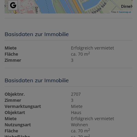
Tiles ©
basemap.at
Basisdaten zur Immobilie
Miete
Erfolgreich vermietet
2
Fläche
ca. 70 m
Zimmer
3
Basisdaten zur Immobilie
Objektnr.
2707
Zimmer
3
Vermarktungsart
Miete
Objektart
Haus
Miete
Erfolgreich vermietet
Nutzungsart
Wohnen
2
Fläche
ca. 70 m
2
Wohnfläche
ca. 70 m