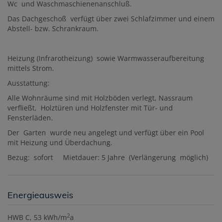
Wc und Waschmaschienenanschluß.
Das Dachgeschoß verfügt über zwei Schlafzimmer und einem
Abstell- bzw. Schrankraum.
Heizung (Infrarotheizung) sowie Warmwasseraufbereitung
mittels Strom.
Ausstattung:
Alle Wohnräume sind mit Holzböden verlegt, Nassraum
verfließt, Holztüren und Holzfenster mit Tür- und
Fensterläden.
Der Garten wurde neu angelegt und verfügt über ein Pool
mit Heizung und Überdachung.
Bezug:
sofort
M
ietdauer: 5 Jahre (Verlängerung möglich)
Energieausweis
2
HWB
C, 53 kWh/m
a