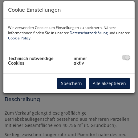
Cookie Einstellungen
Wir verwenden Cookies um Einstellungen zu speichern. Nähere
Informationen finden Sie in unserer
Datenschutzerklärung
und unserer
Cookie Policy
.
Technisch notwendige
immer
Cookies
aktiv
Luftbild/Lage
Speichern
Alle akzeptieren
Beschreibung
Zum Verkauf gelangt diese großflächige
Betriebsbauliegenschaft bestehend aus mehreren Parzellen
mit einer Gesamtfläche von 40.756 m² (lt. Grundbuch).
Sie liegt zwischen Langenrohr und Pixendorf nahe des neu