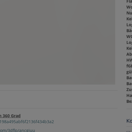
Fl
Wo
Nu
Ke
Lo
Bä
W
Lo
Ke
Ab
H
fG
gül
Ba
Ba
Zu
Ha
Be
n 360 Grad
Ko
a9198a495abf6f2136f434b3a2
.com/3dflp/ancgjuu