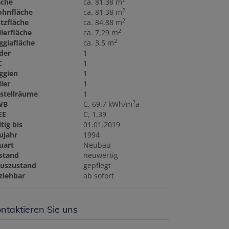
äche
ca. 81,38 m
2
hnfläche
ca. 81,38 m
2
tzfläche
ca. 84,88 m
2
llerfläche
ca. 7,29 m
2
ggiafläche
ca. 3,5 m
der
1
C
1
ggien
1
ller
1
stellräume
1
2
WB
C, 69.7 kWh/m
a
EE
C, 1,39
tig bis
01.01.2019
ujahr
1994
uart
Neubau
stand
neuwertig
uszustand
gepflegt
ziehbar
ab sofort
ntaktieren Sie uns