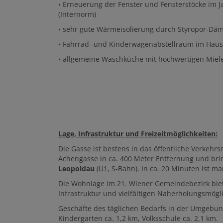
• Erneuerung der Fenster und Fensterstöcke im Ja
(Internorm)
• sehr gute Wärmeisolierung durch Styropor-D
• Fahrrad- und Kinderwagenabstellraum im Hau
• allgemeine Waschküche mit hochwertigen Miel
Lage, Infrastruktur und Freizeitmöglichkeiten:
Die Gasse ist bestens in das öffentliche Verkehr
Achengasse in ca. 400 Meter Entfernung und bri
Leopoldau
(U1, S-Bahn). In ca. 20 Minuten ist 
Die Wohnlage im 21. Wiener Gemeindebezirk bie
Infrastruktur und vielfältigen Naherholungsmögl
Geschäfte des täglichen Bedarfs in der Umgebung
Kindergarten ca. 1,2 km, Volksschule ca. 2,1 km.