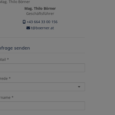
Mag. Thilo Börner
Geschäftsführer
+43 664 33 00 156
t@boerner.at
nfrage senden
Mail
rede
rname