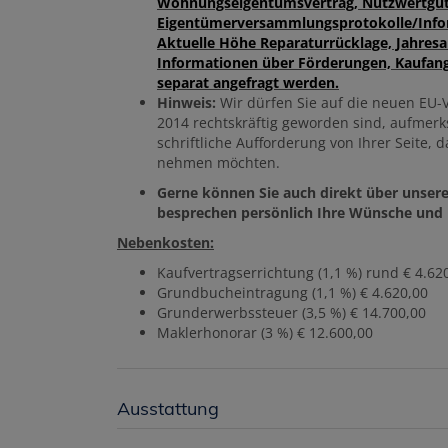
Wohnungseigentumsvertrag, Nutzwertgut
Eigentümerversammlungsprotokolle/Infor
Aktuelle Höhe Reparaturrücklage, Jahres
Informationen über Förderungen, Kaufang
separat angefragt werden.
Hinweis:
Wir dürfen Sie auf die neuen EU-V
2014 rechtskräftig geworden sind, aufmer
schriftliche Aufforderung von Ihrer Seite,
nehmen möchten.
Gerne können Sie auch direkt über unsere
besprechen persönlich Ihre Wünsche und k
Nebenkosten:
Kaufvertragserrichtung (1,1 %) rund € 4.62
Grundbucheintragung (1,1 %) € 4.620,00
Grunderwerbssteuer (3,5 %) € 14.700,00
Maklerhonorar (3 %) € 12.600,00
Ausstattung