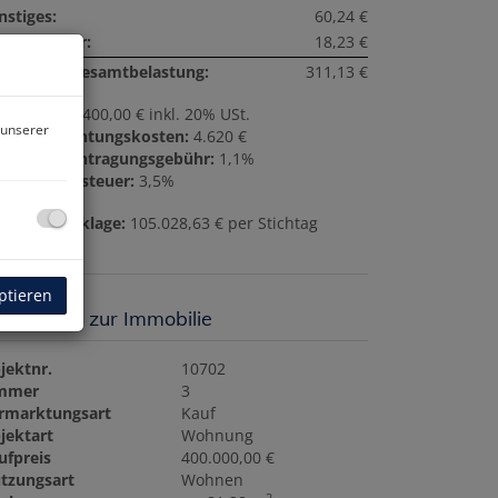
nstiges:
60,24 €
satzsteuer:
18,23 €
natliche Gesamtbelastung:
311,13 €
ovision:
14.400,00 € inkl. 20% USt.
 unserer
rtragserrichtungskosten:
4.620 €
undbucheintragungsgebühr:
1,1%
underwerbsteuer:
3,5%
paraturrücklage:
105.028,63 € per Stichtag
.12.2025
Wohnzimmer KI bearbeitet
ptieren
sisdaten zur Immobilie
jektnr.
10702
mmer
3
rmarktungsart
Kauf
jektart
Wohnung
ufpreis
400.000,00 €
tzungsart
Wohnen
2