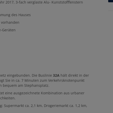
hr 2017, 3-fach verglaste Alu- Kunststofffenstern
ämmung des Hauses
s vorhanden
e-Geräten
snetz eingebunden. Die Buslinie
32A
hält direkt in der
ngt Sie in ca. 7 Minuten zum Verkehrsknotenpunkt
man bequem am Stephansplatz.
tet eine ausgezeichnete Kombination aus urbaner
ichkeiten.
: Supermarkt ca. 2,1 km, Drogeriemarkt ca. 1,2 km,