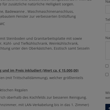
Na
für zusätzliche natürliche Helligkeit sorgen.
che, Badewanne , Waschmaschinenanschluss,
gebautem Fenster zur verbesserten Entlüftung
Te
-WC
Na
mit Steinboden und Granitarbeitsplatte mit sowie
r, Kühl- und Tiefkühlschrank, Weinkühlschrank,
uchtung unter den Oberkästchen, Esstisch samt Sesseln
nd im Preis inkludiert (Wert ca. € 15.000,00)
den (mit Trittschalldämmung), welcher größtenteils
aktischen Regalen
Wi
trich oberhalb des Kochfelds zur besseren Reinigung.
we
ohnzimmer, mit LAN-Verkabelung bis in das 1. Zimmer)