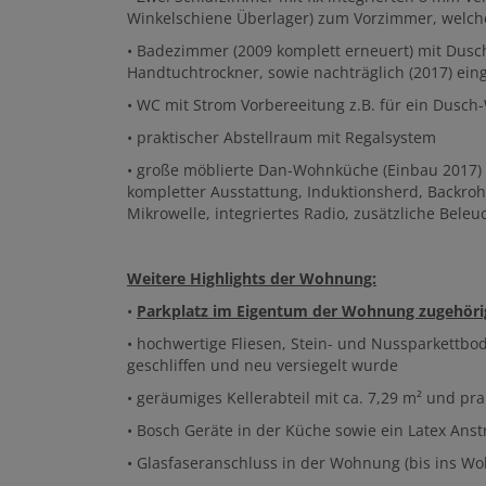
Winkelschiene Überlager) zum Vorzimmer, welche 
• Badezimmer (2009 komplett erneuert) mit Dus
Handtuchtrockner, sowie nachträglich (2017) ein
• WC mit Strom Vorbereeitung z.B. für ein Dusch
• praktischer Abstellraum mit Regalsystem
• große möblierte Dan-Wohnküche (Einbau 2017) 
kompletter Ausstattung, Induktionsherd, Backroh
Mikrowelle, integriertes Radio, zusätzliche Bele
Weitere Highlights der Wohnung:
•
Parkplatz im Eigentum der Wohnung zugehörig u
• hochwertige Fliesen, Stein- und Nussparkettbo
geschliffen und neu versiegelt wurde
• geräumiges Kellerabteil mit ca. 7,29 m² und pr
• Bosch Geräte in der Küche sowie ein Latex Ans
• Glasfaseranschluss in der Wohnung (bis ins W