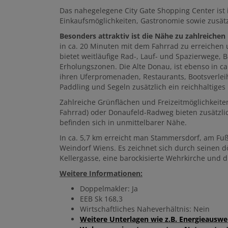
Das nahegelegene City Gate Shopping Center ist 
Einkaufsmöglichkeiten, Gastronomie sowie zusätz
Besonders attraktiv ist die Nähe zu zahlreichen
in ca. 20 Minuten mit dem Fahrrad zu erreichen u
bietet weitläufige Rad-, Lauf- und Spazierwege, 
Erholungszonen. Die Alte Donau, ist ebenso in c
ihren Uferpromenaden, Restaurants, Bootsverle
Paddling und Segeln zusätzlich ein reichhaltiges 
Zahlreiche Grünflächen und Freizeitmöglichkeit
Fahrrad) oder Donaufeld-Radweg bieten zusätzli
befinden sich in unmittelbarer Nähe.
In ca. 5,7 km erreicht man Stammersdorf, am Fuß
Weindorf Wiens
. Es zeichnet sich durch seinen 
Kellergasse, eine barockisierte Wehrkirche und d
Weitere Informationen:
Doppelmakler: Ja
EEB Sk 168,3
Wirtschaftliches Naheverhältnis: Nein
Weitere Unterlagen wie z.B. Energieausw