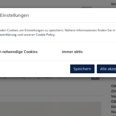
So
Um
 Einstellungen
mo
Pr
den Cookies um Einstellungen zu speichern. Nähere Informationen finden Sie in
Ve
tzerklärung
und unserer
Cookie Policy
.
Gr
Gr
h notwendige Cookies
immer aktiv
Re
31
ungs Vorschlag mit KI gestaged
Speichern
Alle akze
Ba
Ob
Zi
Ve
Ob
Ka
Nu