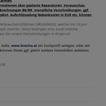
achten,
mationen über geplante Reparaturen, Vorausschau,
abrechnungen BK/RR, monatliche Vorschreibungen, ggf.
ebot, Aufschlüsselung Nebenkosten in EUR etc. können
erbraucherrichtlinien (VRUG/FAGG), welche mit 13.Juni
ksam machen. Diese bedingen eine ausdrückliche,
 dass Sie unsere Dienstleistungen in Anspruch
 Seite,
www.brezina.at
ein Suchprofil anlegen, oder wir
önnen Ihnen ggf. gleich weitere Immobilien anbieten.
0,00