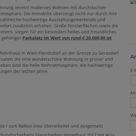
ohnung vereint modernes Wohnen mit durchdachter
mosphäre. Die Immobilie überzeugt nicht nur durch ihre
 zahlreiche hochwertige Ausstattungsmerkmale und
fort zusätzlich erhöhen. Große Fensterflächen sowie die
immern, sorgen für ein besonders helles und freundliches
 gehöriger
Parkplatz im Wert von rund € 20.000,00 ist
 Wohnhaus in Wien-Floridsdorf an der Grenze zu Gerasdorf
A
 Personen die eine wunderschöne Wohnung in grüner und
eben sind die helle Wohnatmosphäre, die hochwertige
E-
gen der letzten Jahre.
An
Vo
ia / zum Balkon (neu überarbeitet und ausgemalt)
erbundsicherheits Glasscheiben (eingebaut 2017 mit ALU-