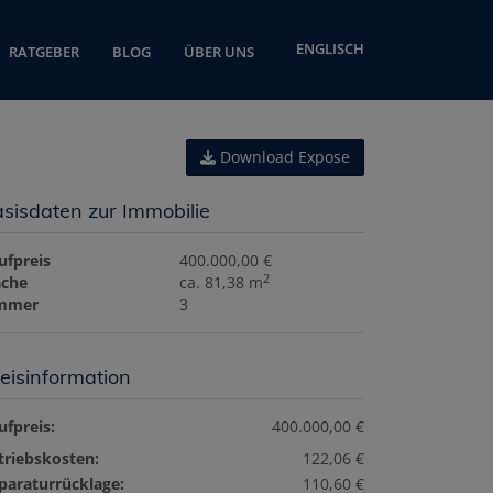
ENGLISCH
RATGEBER
BLOG
ÜBER UNS
Download Expose
sisdaten zur Immobilie
ufpreis
400.000,00 €
2
äche
ca. 81,38 m
mmer
3
eisinformation
ufpreis:
400.000,00 €
triebskosten:
122,06 €
paraturrücklage:
110,60 €