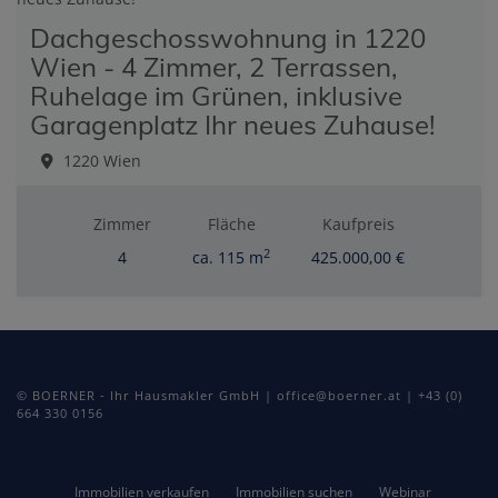
Dachgeschosswohnung in 1220
Wien - 4 Zimmer, 2 Terrassen,
Ruhelage im Grünen, inklusive
Garagenplatz Ihr neues Zuhause!
1220 Wien
Zimmer
Fläche
Kaufpreis
2
4
ca. 115 m
425.000,00 €
© BOERNER - Ihr Hausmakler GmbH | office@boerner.at | +43 (0)
664 330 0156
Immobilien verkaufen
Immobilien suchen
Webinar