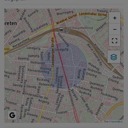
+
−
Tiles ©
basemap.at