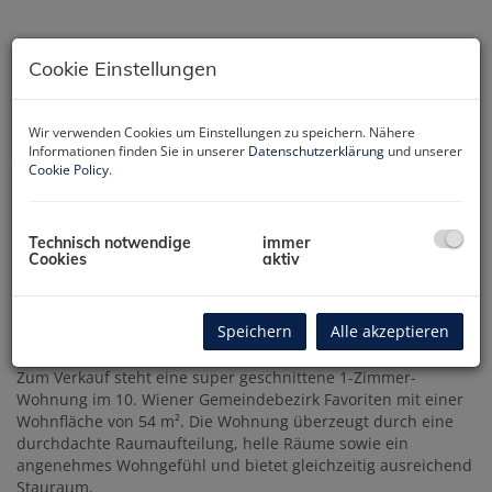
Cookie Einstellungen
Wir verwenden Cookies um Einstellungen zu speichern. Nähere
Informationen finden Sie in unserer
Datenschutzerklärung
und unserer
Cookie Policy
.
Technisch notwendige
immer
Cookies
aktiv
Beschreibung
Speichern
Alle akzeptieren
Zum Verkauf steht eine super geschnittene 1-Zimmer-
Wohnung im 10. Wiener Gemeindebezirk Favoriten mit einer
Wohnfläche von 54 m². Die Wohnung überzeugt durch eine
durchdachte Raumaufteilung, helle Räume sowie ein
angenehmes Wohngefühl und bietet gleichzeitig ausreichend
Stauraum.