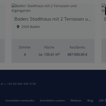
Baden: Stadthaus mit 2 Terrassen und Eigengarten
2500 Baden
Zimmer
Fläche
Kaufpreis
2
4
ca. 135,61 m
487.000,00 €
t | +43 (0) 664 330 0156
Immobilien verkaufen
Immobilien suchen
Webinar
Blog
24h S