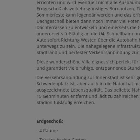
errichten und wird eventuell nicht alle Ausbaum
Erdgeschoß als verkehrsgünstiges Büronutzen. F
Sommerfeste kann legendär werden und das erfol
Dachgeschoß bieten dann noch immer viel Poten
Dachterrassen zu entwickeln und einerseits die
andererseits fußläufig an die U4, Schnellbahn 
Auto sofort Richtung Westen über die Autobahn b
unterwegs zu sein. Die nahegelegene Infrastruk
Stadtrand und perfekter Verkehrsanbindung zur 
Diese wunderschöne Villa eignet sich perfekt für
und garantiert viele ruhige, entspannende Stund
Die Verkehrsanbindung zur Innenstadt ist sehr 
Schwedenplatz ist, aber auch in die Natur hat ma
ausgezeichnete Lebensqualität. Das beliebte Nah
15 Gehminuten entfernt und lädt zu zahlreichen S
Stadion fußläufig erreichen.
Erdgeschoß:
- 4 Räume
- Terasse in den Garten