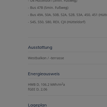
- U4 Hütteldorf (3min. Fußweg)
- Bus 47B (5min. Fußweg)
- Bus 49A, 50A, 50B, 52A, 52B, 53A, 450, 451 (Hütt
- S45, S50, S80, REX, CJX (Hütteldorf)
Ausstattung
Westbalkon / -terrasse
Energieausweis
2
HWB
D, 106.2 kWh/m
a
fGEE
D, 2,06
Lageplan