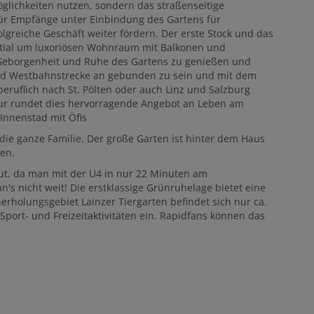
öglichkeiten nutzen, sondern das straßenseitige
ür Empfänge unter Einbindung des Gartens für
greiche Geschäft weiter fördern. Der erste Stock und das
tial um luxoriösen Wohnraum mit Balkonen und
 Geborgenheit und Ruhe des Gartens zu genießen und
und Westbahnstrecke an gebunden zu sein und mit dem
eruflich nach St. Pölten oder auch Linz und Salzburg
tur rundet dies hervorragende Angebot an Leben am
Innenstad mit Öfis
 die ganze Familie. Der große Garten ist hinter dem Haus
en.
gut, da man mit der U4 in nur 22 Minuten am
n's nicht weit! Die erstklassige Grünruhelage bietet eine
erholungsgebiet Lainzer Tiergarten befindet sich nur ca.
port- und Freizeitaktivitäten ein. Rapidfans können das