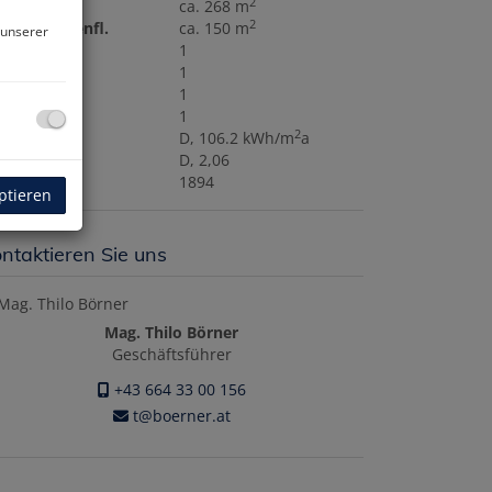
2
hnfläche
ca. 268 m
2
hdachbodenfl.
ca. 150 m
 unserer
C
1
lkone
1
rrassen
1
rten
1
2
WB
D, 106.2 kWh/m
a
EE
D, 2,06
ujahr
1894
ptieren
ntaktieren Sie uns
Mag. Thilo Börner
Geschäftsführer
+43 664 33 00 156
t@boerner.at