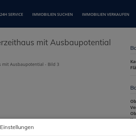
24H SERVICE
IMMOBILIEN SUCHEN
IMMOBILIEN VERKAUFEN
erzeithaus mit Ausbaupotential
Ba
Ka
Fl
Ba
Ob
Ve
Ob
Ka
Nu
 Einstellungen
Fl