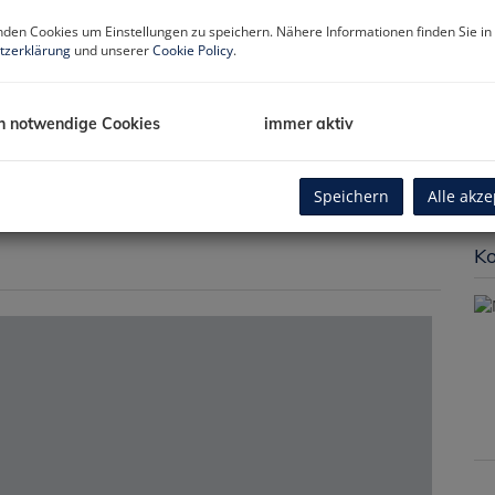
Wo
Ro
den Cookies um Einstellungen zu speichern. Nähere Informationen finden Sie in
W
tzerklärung
und unserer
Cookie Policy
.
Ba
Te
Gä
h notwendige Cookies
immer aktiv
H
fG
Ba
Speichern
Alle akze
Ko