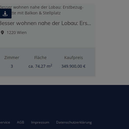
Besser wohnen nahe der Lobau: Erstbezug-Maisonette mit Balkon & Stellplatz
1220 Wien
Zimmer
Fläche
Kaufpreis
2
3
ca. 74,27 m
349.900,00 €
ervice
AGB
Impressum
Datenschutzerklärung