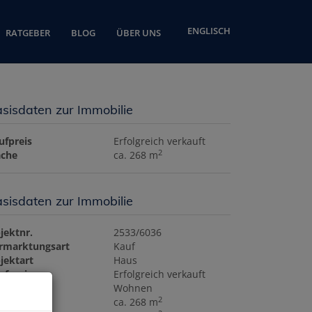
ENGLISCH
RATGEBER
BLOG
ÜBER UNS
sisdaten zur Immobilie
ufpreis
Erfolgreich verkauft
2
äche
ca. 268 m
sisdaten zur Immobilie
jektnr.
2533/6036
rmarktungsart
Kauf
jektart
Haus
ufpreis
Erfolgreich verkauft
tzungsart
Wohnen
2
äche
ca. 268 m