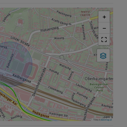
+
−
Tiles ©
basemap.at