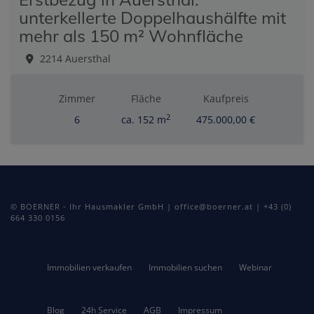
unterkellerte Doppelhaushälfte mit
mehr als 150 m² Wohnfläche
2214 Auersthal
Zimmer
Fläche
Kaufpreis
2
6
ca. 152 m
475.000,00 €
© BOERNER - Ihr Hausmakler GmbH | office@boerner.at | +43 (0)
664 330 0156
Immobilien verkaufen
Immobilien suchen
Webinar
Blog
24h Service
AGB
Impressum