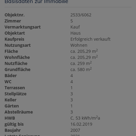
Basisdaten zur Immobilie
Objektnr.
2533/6062
Zimmer
5
Vermarktungsart
Kauf
Objektart
Haus
Kaufpreis
Erfolgreich verkauft
Nutzungsart
Wohnen
2
Fläche
ca. 205,29 m
2
Wohnfläche
ca. 205,29 m
2
Nutzfläche
ca. 259 m
2
Grundfläche
ca. 580 m
Bäder
4
WC
4
Terrassen
1
Stellplätze
3
Keller
3
Gärten
1
Abstellräume
3
2
HWB
C, 53 kWh/m
a
gültig bis
16.02.2019
Baujahr
2007