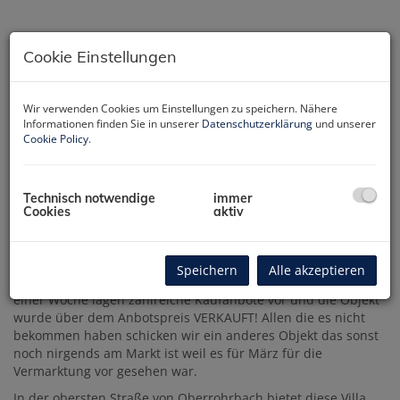
Cookie Einstellungen
Wir verwenden Cookies um Einstellungen zu speichern. Nähere
Informationen finden Sie in unserer
Datenschutzerklärung
und unserer
Cookie Policy
.
Technisch notwendige
immer
Cookies
aktiv
Beschreibung
Speichern
Alle akzeptieren
ACHTUNG! Nach 276 Anfragen und ca 50 Besichtigungen in
einer Woche lagen zahlreiche Kaufanbote vor und die Objekt
wurde über dem Anbotspreis VERKAUFT! Allen die es nicht
bekommen haben schicken wir ein anderes Objekt das sonst
noch nirgends am Markt ist weil es für März für die
Vermarktung vor gesehen war.
In der obersten Straße von Oberrohrbach bietet diese Villa