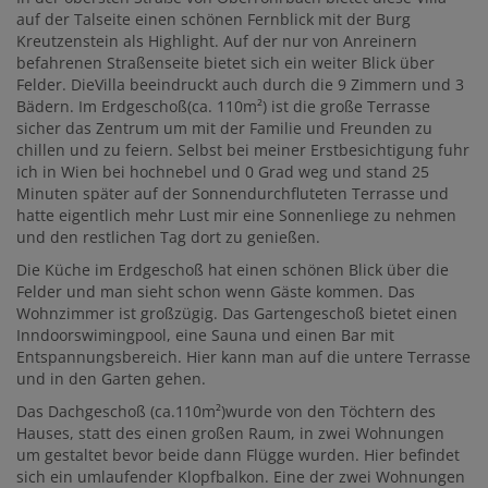
auf der Talseite einen schönen Fernblick mit der Burg
Kreutzenstein als Highlight. Auf der nur von Anreinern
befahrenen Straßenseite bietet sich ein weiter Blick über
Felder. DieVilla beeindruckt auch durch die 9 Zimmern und 3
Bädern. Im Erdgeschoß(ca. 110m²) ist die große Terrasse
sicher das Zentrum um mit der Familie und Freunden zu
chillen und zu feiern. Selbst bei meiner Erstbesichtigung fuhr
ich in Wien bei hochnebel und 0 Grad weg und stand 25
Minuten später auf der Sonnendurchfluteten Terrasse und
hatte eigentlich mehr Lust mir eine Sonnenliege zu nehmen
und den restlichen Tag dort zu genießen.
Die Küche im Erdgeschoß hat einen schönen Blick über die
Felder und man sieht schon wenn Gäste kommen. Das
Wohnzimmer ist großzügig. Das Gartengeschoß bietet einen
Inndoorswimingpool, eine Sauna und einen Bar mit
Entspannungsbereich. Hier kann man auf die untere Terrasse
und in den Garten gehen.
Das Dachgeschoß (ca.110m²)wurde von den Töchtern des
Hauses, statt des einen großen Raum, in zwei Wohnungen
um gestaltet bevor beide dann Flügge wurden. Hier befindet
sich ein umlaufender Klopfbalkon. Eine der zwei Wohnungen