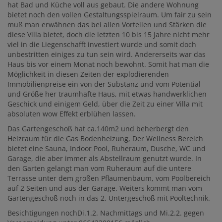
hat Bad und Küche voll aus gebaut. Die andere Wohnung
bietet noch den vollen Gestaltungsspielraum. Um fair zu sein
muß man erwähnen das bei allen Vorteilen und Stärken die
diese Villa bietet, doch die letzten 10 bis 15 Jahre nicht mehr
viel in die Liegenschafft investiert wurde und somit doch
unbestritten einiges zu tun sein wird. Andererseits war das
Haus bis vor einem Monat noch bewohnt. Somit hat man die
Möglichkeit in diesen Zeiten der explodierenden
Immobilienpreise ein von der Substanz und vom Potential
und Größe her traumhafte Haus, mit etwas handwerklichen
Geschick und einigem Geld, über die Zeit zu einer Villa mit
absoluten wow Effekt erblühen lassen.
Das Gartengeschoß hat ca.140m2 und beherbergt den
Heizraum für die Gas Bodenheizung, Der Wellness Bereich
bietet eine Sauna, Indoor Pool, Ruheraum, Dusche, WC und
Garage, die aber immer als Abstellraum genutzt wurde. In
den Garten gelangt man vom Ruheraum auf die untere
Terrasse unter dem großen Pflaumenbaum, vom Poolbereich
auf 2 Seiten und aus der Garage. Weiters kommt man vom
Gartengeschoß noch in das 2. Untergeschoß mit Pooltechnik.
Besichtigungen nochDi.1.2. Nachmittags und Mi.2.2. gegen