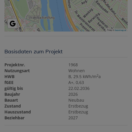
Tiles ©
basemap.at
Basisdaten zum Projekt
Projektnr.
1968
Nutzungsart
Wohnen
2
HWB
B, 29.5 kWh/m
a
fGEE
A+, 0,63
gültig bis
22.02.2036
Baujahr
2026
Bauart
Neubau
Zustand
Erstbezug
Hauszustand
Erstbezug
Beziehbar
2027