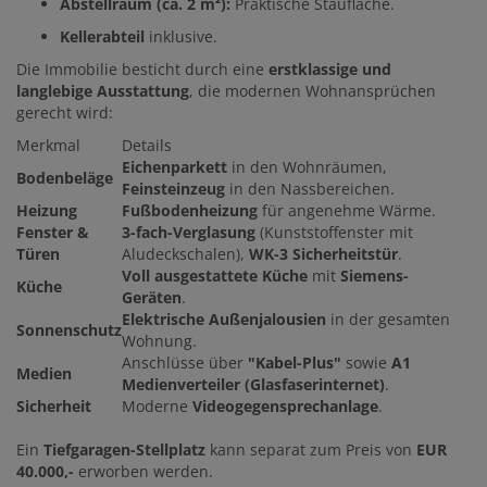
Abstellraum (ca. 2 m²):
Praktische Staufläche.
Kellerabteil
inklusive.
Die Immobilie besticht durch eine
erstklassige und
langlebige Ausstattung
, die modernen Wohnansprüchen
gerecht wird:
Merkmal
Details
Eichenparkett
in den Wohnräumen,
Bodenbeläge
Feinsteinzeug
in den Nassbereichen.
Heizung
Fußbodenheizung
für angenehme Wärme.
Fenster &
3-fach-Verglasung
(Kunststoffenster mit
Türen
Aludeckschalen),
WK-3 Sicherheitstür
.
Voll ausgestattete Küche
mit
Siemens-
Küche
Geräten
.
Elektrische Außenjalousien
in der gesamten
Sonnenschutz
Wohnung.
Anschlüsse über
"Kabel-Plus"
sowie
A1
Medien
Medienverteiler (Glasfaserinternet)
.
Sicherheit
Moderne
Videogegensprechanlage
.
Ein
Tiefgaragen-Stellplatz
kann separat zum Preis von
EUR
40.000,-
erworben werden.