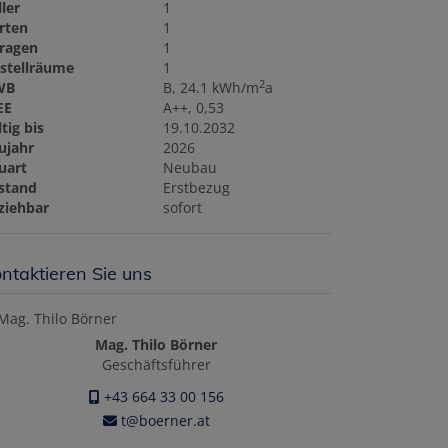
ller
1
rten
1
ragen
1
stellräume
1
2
WB
B, 24.1 kWh/m
a
EE
A++, 0,53
tig bis
19.10.2032
ujahr
2026
uart
Neubau
stand
Erstbezug
ziehbar
sofort
ntaktieren Sie uns
Mag. Thilo Börner
Geschäftsführer
+43 664 33 00 156
t@boerner.at