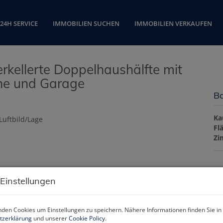
24H SERVICE
IMMOBILIEN SUCHEN
IMMOBILIEN VERKAUFEN
erkellerte Doppelhaushälfte mit
he und Garage
Ba
Ka
Fl
Zi
Pr
 Einstellungen
Ka
den Cookies um Einstellungen zu speichern. Nähere Informationen finden Sie in
Pr
tzerklärung
und unserer
Cookie Policy
.