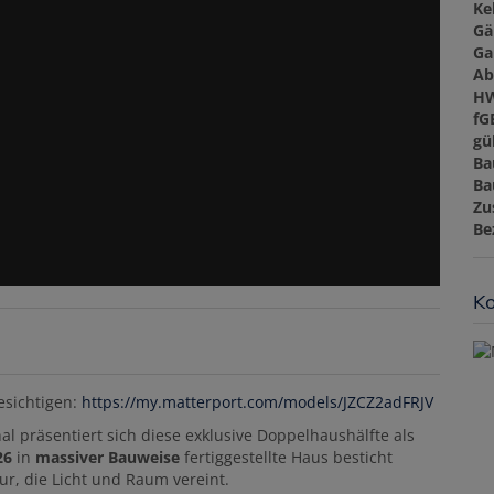
Ke
Gä
Ga
Ab
H
fG
gül
Ba
Ba
Zu
Be
Ko
esichtigen:
https://my.matterport.com/models/JZCZ2adFRJV
l präsentiert sich diese exklusive Doppelhaushälfte als
26
in
massiver Bauweise
fertiggestellte Haus besticht
ur, die Licht und Raum vereint.