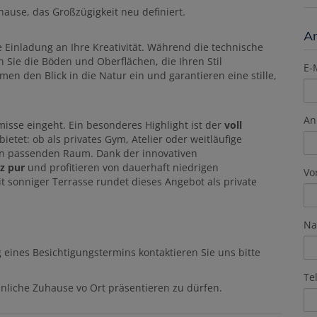
hause, das Großzügigkeit neu definiert.
A
 Einladung an Ihre Kreativität. Während die technische
n Sie die Böden und Oberflächen, die Ihren Stil
E-
en den Blick in die Natur ein und garantieren eine stille,
An
isse eingeht. Ein besonderes Highlight ist der
voll
ietet: ob als privates Gym, Atelier oder weitläufige
 den passenden Raum. Dank der innovativen
nz pur
und profitieren von dauerhaft niedrigen
Vo
t sonniger Terrasse rundet dieses Angebot als private
Na
 eines Besichtigungstermins kontaktieren Sie uns bitte
Te
nliche Zuhause vo Ort präsentieren zu dürfen.