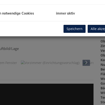
Ve
Gr
Gr
h notwendige Cookies
immer aktiv
Speichern
Alle akze
Ba
Ob
Zi
tbild/Lage
Ve
Ob
Ka
Nu
Be
Fl
Wo
Ga
Bä
W
Te
St