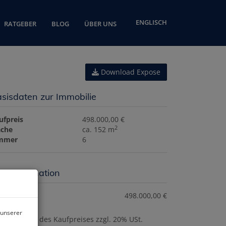
ENGLISCH
RATGEBER
BLOG
ÜBER UNS
Download Expose
sisdaten zur Immobilie
ufpreis
498.000,00 €
2
äche
ca. 152 m
mmer
6
eisinformation
ufpreis:
498.000,00 €
 unserer
ovision:
3% des Kaufpreises zzgl. 20% USt.