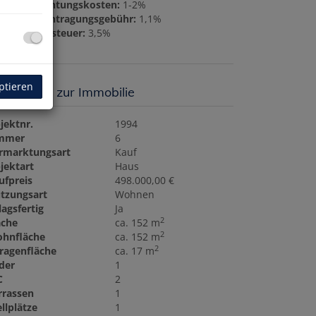
rtragserrichtungskosten:
1-2%
undbucheintragungsgebühr:
1,1%
underwerbsteuer:
3,5%
ptieren
sisdaten zur Immobilie
jektnr.
1994
mmer
6
Luftbild/Lage
rmarktungsart
Kauf
jektart
Haus
ufpreis
498.000,00 €
tzungsart
Wohnen
lagsfertig
Ja
2
äche
ca. 152 m
2
hnfläche
ca. 152 m
2
ragenfläche
ca. 17 m
der
1
C
2
rrassen
1
ellplätze
1