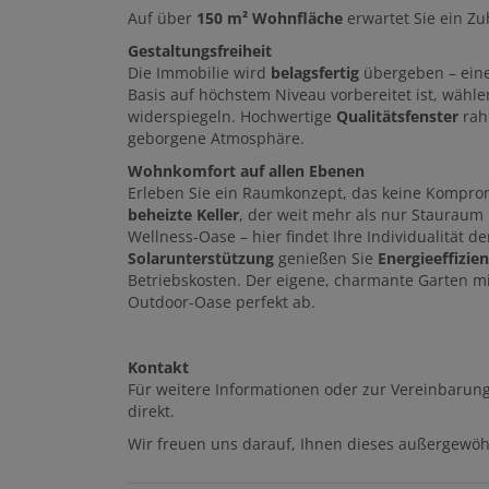
Auf über
150 m² Wohnfläche
erwartet Sie ein Zu
Gestaltungsfreiheit
Die Immobilie wird
belagsfertig
übergeben – eine
Basis auf höchstem Niveau vorbereitet ist, wähle
widerspiegeln. Hochwertige
Qualitätsfenster
rahm
geborgene Atmosphäre.
Wohnkomfort auf allen Ebenen
Erleben Sie ein Raumkonzept, das keine Komprom
beheizte Keller
, der weit mehr als nur Stauraum b
Wellness-Oase – hier findet Ihre Individualität
Solarunterstützung
genießen Sie
Energieeffizie
Betriebskosten. Der eigene, charmante Garten mi
Outdoor-Oase perfekt ab.
Kontakt
Für weitere Informationen oder zur Vereinbarung
direkt.
Wir freuen uns darauf, Ihnen dieses außergewöh