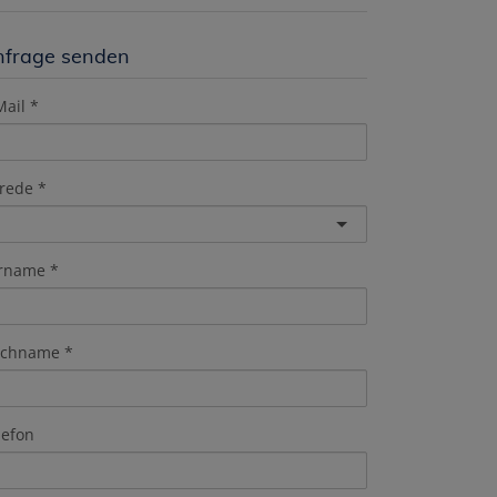
nfrage senden
Mail
rede
rname
chname
lefon