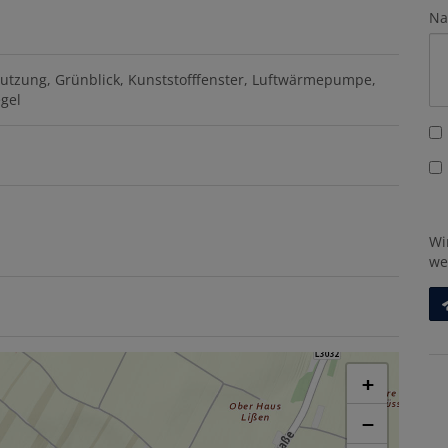
Na
utzung
Grünblick
Kunststofffenster
Luftwärmepumpe
egel
Wi
we
+
−