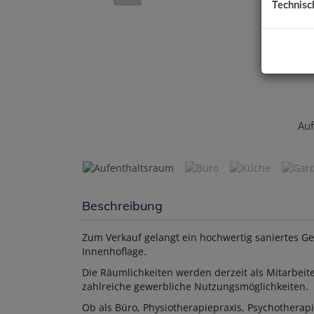
Technisc
Auf
Beschreibung
Zum Verkauf gelangt ein hochwertig saniertes Ge
Innenhoflage.
Die Räumlichkeiten werden derzeit als Mitarbeit
zahlreiche gewerbliche Nutzungsmöglichkeiten.
Ob als Büro, Physiotherapiepraxis, Psychotherapi