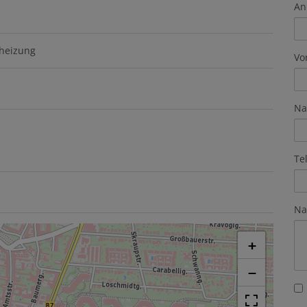
An
lheizung
Vo
Na
Te
Na
+
−