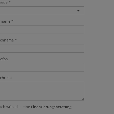
rede
rname
chname
lefon
chricht
Ich wünsche eine
Finanzierungsberatung
.