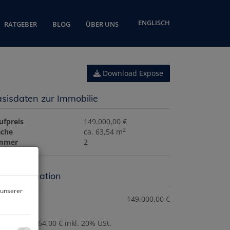
ENGLISCH
RATGEBER
BLOG
ÜBER UNS
Download Expose
sisdaten zur Immobilie
ufpreis
149.000,00 €
2
äche
ca. 63,54 m
mmer
2
eisinformation
 unserer
ufpreis:
149.000,00 €
ovision:
5.364,00 € inkl. 20% USt.