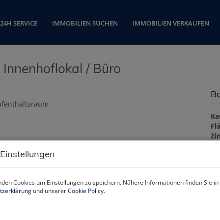
24H SERVICE
IMMOBILIEN SUCHEN
IMMOBILIEN VERKAUFEN
 Innenhoflokal / Büro
Ba
Ka
Fl
Zi
 Einstellungen
Pr
den Cookies um Einstellungen zu speichern. Nähere Informationen finden Sie in
Ka
tzerklärung
und unserer
Cookie Policy
.
Pr