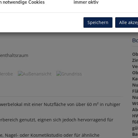
Ve
h notwendige Cookies
immer aktiv
Gr
Gr
Speichern
Alle akze
Ba
Ob
enthaltsraum
Zi
Ve
Ob
Ka
Nu
Fl
Nu
W
werbelokal mit einer Nutzfläche von über 60 m² in ruhiger
Ab
H
erbereich genutzt, eignen sich jedoch hervorragend für
fG
gül
Ba
e, Nagel- oder Kosmetikstudio oder für ähnliche