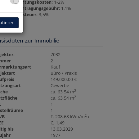
rtragserrichtungskosten:
1-2%
undbucheintragungsgebühr:
1,1%
underwerbsteuer:
3,5%
ptieren
sisdaten zur Immobilie
jektnr.
7032
mmer
2
rmarktungsart
Kauf
jektart
Büro / Praxis
ufpreis
149.000,00 €
tzungsart
Gewerbe
2
äche
ca. 63,54 m
2
tzfläche
ca. 63,54 m
C
1
stellräume
1
2
WB
F, 208.68 kWh/m
a
EE
C, 1,49
tig bis
13.03.2029
ujahr
1977